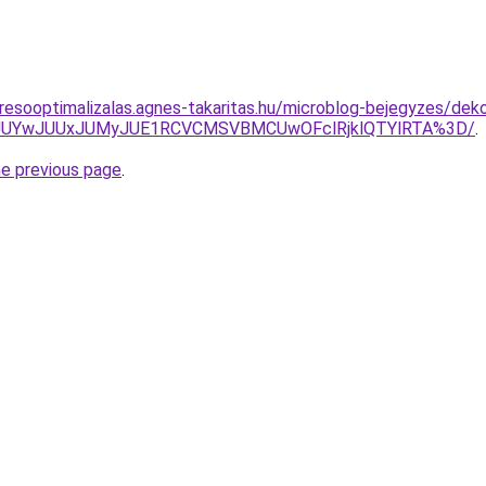
resooptimalizalas.agnes-takaritas.hu/microblog-bejegyzes/deko
ThCJUYwJUUxJUMyJUE1RCVCMSVBMCUwOFclRjklQTYlRTA%3D/
.
he previous page
.