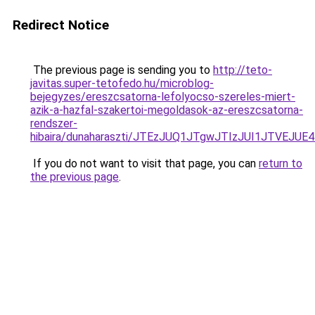
Redirect Notice
The previous page is sending you to
http://teto-
javitas.super-tetofedo.hu/microblog-
bejegyzes/ereszcsatorna-lefolyocso-szereles-miert-
azik-a-hazfal-szakertoi-megoldasok-az-ereszcsatorna-
rendszer-
hibaira/dunaharaszti/JTEzJUQ1JTgwJTIzJUI1JTVEJU
If you do not want to visit that page, you can
return to
the previous page
.