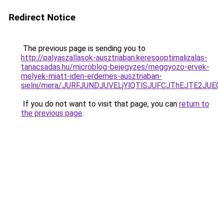
Redirect Notice
The previous page is sending you to
http://palyaszallasok-ausztriaban.keresooptimalizalas-
tanacsadas.hu/microblog-bejegyzes/meggyozo-ervek-
melyek-miatt-iden-erdemes-ausztriaban-
sielni/mera/JURFJUNDJUVELjYlQTlSJUFCJThEJTE2J
If you do not want to visit that page, you can
return to
the previous page
.