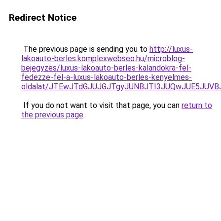
Redirect Notice
The previous page is sending you to
http://luxus-
lakoauto-berles.komplexwebseo.hu/microblog-
bejegyzes/luxus-lakoauto-berles-kalandokra-fel-
fedezze-fel-a-luxus-lakoauto-berles-kenyelmes-
oldalat/JTEwJTdGJUJGJTgyJUNBJTI3JUQwJUE5JUVB
If you do not want to visit that page, you can
return to
the previous page
.