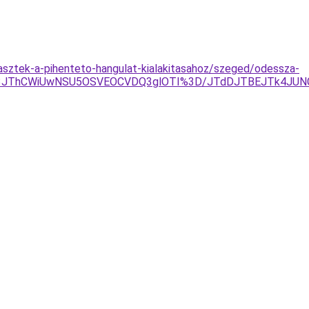
lasztek-a-pihenteto-hangulat-kialakitasahoz/szeged/odessza-
3JThCWiUwNSU5OSVEOCVDQ3glOTI%3D/JTdDJTBEJTk4JUN