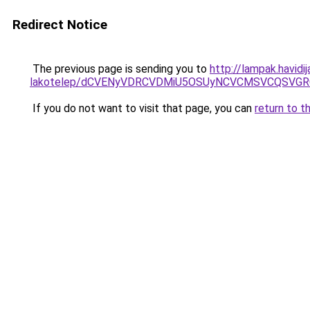
Redirect Notice
The previous page is sending you to
http://lampak.havid
lakotelep/dCVENyVDRCVDMiU5OSUyNCVCMSVCQSVG
If you do not want to visit that page, you can
return to t