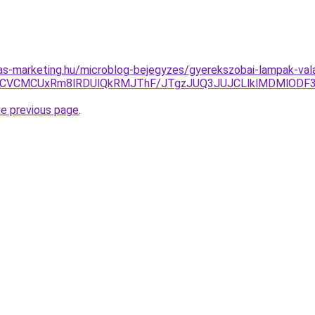
ijas-marketing.hu/microblog-bejegyzes/gyerekszobai-lampak-va
RCVCMCUxRm8lRDUlQkRMJThF/JTgzJUQ3JUJCLlklMDMlODF
he previous page
.